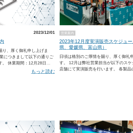
2023/12/01
営業案内
内
2023年12月度実演販売スケジュ
県、愛媛県、富山県）
賜り、厚く御礼申し上げま
日頃は格別のご厚情を賜り、厚く御礼
休業につきまして以下の通りご
す。 12月は弊社営業担当が以下のス
月28日
店舗にて実演販売を行います。 各製品のご質問の
もっと読む
他、いち早く新製品を手に取れる場合
きましては1月5日（金）以降
す。 一般のお客様もご入場いただけま
 お客様にはご不便とご迷惑を
くに足をお運びの際は、ぜひお立ち寄
卒ご理解頂きます様お願い申
※天候や交通事情によりスケジュール
合がございます。またご希望の商品な
ni-co.jp ホームページ内の
際は必ず事前に各店舗または弊社まで
問い合わせ頂けます。
い。 ※スケジュール表は随時更新致します。 12月7
い合わせ 電
日（木）～12月8日（金） 大地推薦販
式会社大地中野インター店 （長野県中
日、祝、弊社休業日は除く）
434-1） 時間：10：00～15：00（予定） 12月