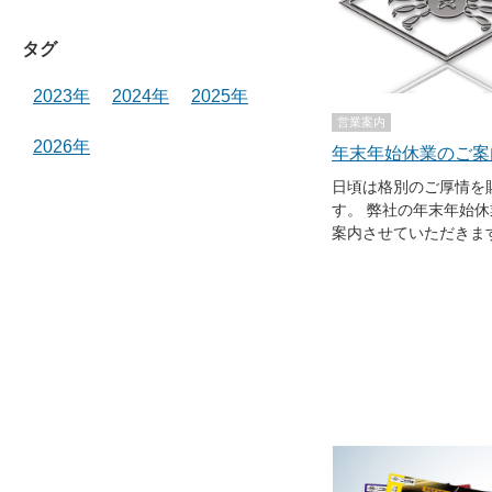
タグ
2023年
2024年
2025年
営業案内
2026年
年末年始休業のご案
日頃は格別のご厚情を
す。 弊社の年末年始
案内させていただきます。 休業期間：12
（木）～1月4日（木） 休業期間中にいただいたお問
い合わせ、ご注文につ
のご対応となります。
お掛け致しますが、何
し上げます。 ●本件に関するお問い合わせ メールで
のお問い合わせ：sales@
お客様サポートからお
https://ni-co.jp/ec4/contact 電話でのお問
話：0794-82-1000 電話受付時間：8:00～12:00
13:00～17:10 （