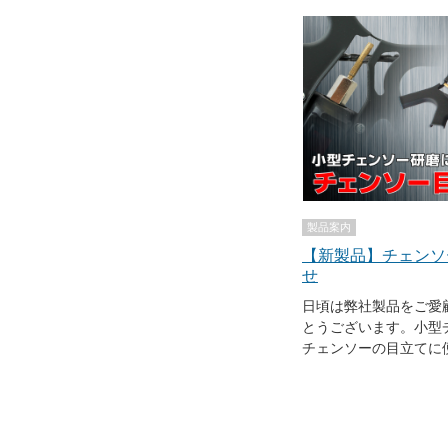
ろしくお願い申し上げます。 ●本件に
合わせ メールでのお問い合わ
ームページ内のお客様
けます。 https://ni-co.jp/ec4/
合わせ 電話：0794-82-1000 電話受付時間：8:00～
12:00 13:00～17
製品案内
【新製品】チェンソ
せ
日頃は弊社製品をご愛
とうございます。小型
チェンソーの目立てに
3.2」を発売します。
を差し込み、横にスラ
速グラインダーで研磨
ソーの刃を目立てでき