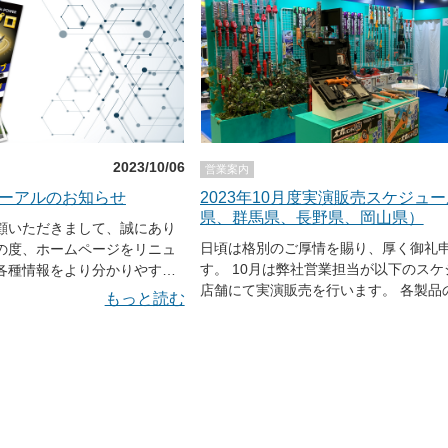
（金）～12月9日（土） 2023 JA愛媛
ェア 場所：アイテムえひめ （愛媛県松
1-28） 時間：10：00～15：00（予定） 12月8
（金）～12月9日（土） アグリチャレンジ
所：富山産業展示館テクノホール （富
杉1682） 時間：10：00～15：00（予定） ●
関するお問い合わせ メールでのお問い
sales@ni-co.jp ホームページ内の
2023/10/06
営業案内
らお問い合わせ頂けます。 https://ni-
ーアルのお知らせ
2023年10月度実演販売スケジュ
co.jp/ec4/contact 電話でのお問い合わせ 電話：
県、群馬県、長野県、岡山県）
0794-82-1000 電話受付時間：8:00～12:00 13:00～
顧いただきまして、誠にあり
17:10 （日、祝、弊社休業日は除く）
日頃は格別のご厚情を賜り、厚く御礼
の度、ホームページをリニュ
す。 10月は弊社営業担当が以下のス
各種情報をより分かりやすく
店舗にて実演販売を行います。 各製品のご質問の
インならびにページ構成を見
もっと読む
他、いち早く新製品を手に取れる場合
ードページでは修理参考価格
す。 一般のお客様もご入場いただけま
の一層の充実を図りました。
くに足をお運びの際は、ぜひお立ち寄
Dセキュア2.0によるセキュ
※天候や交通事情によりスケジュール
ニ決済に対応など、より安
合がございます。またご希望の商品な
だける様になりました。今後
際は必ず事前に各店舗または弊社まで
いただけるよう更なる改善を
い。 ※スケジュール表は随時更新致します。 10月
進めて参りますので、何卒よ