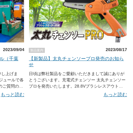
 農機ビッグフ
（土）～11月5日（日） 三木金物まつり2023 場所：
山市大可賀2-
三木山総合公園 （兵庫県三木市福井2475-5） 時
日
間：10：00～16：00（予定） 11月9日（木）～11
2023 場
月11日（土） 中四国クボタ秋の大展示会 場所：や
山県富山市友
まぐち富士商ドーム （山口県山口市阿知須509-50
本件に
きらら元気ドーム） 時間：10：00～15：00（予
合わせ：
定） 11月9日（木）～11月11日（土） 滋賀 夢農業
お客様サポートか
2023 場所：ドラゴンハット （滋賀県蒲生郡竜王町
2023/09/04
2023/08/17
製品案内
岡屋3333） 時間：10：00～15：00（予定） 11月
ール（千葉
【新製品】太丸チェンソープロ発売のお知ら
11日（土）～11月12日（日） 第61回のうきょうま
せ
つり 場所：ＪＡ鈴鹿 鈴鹿西部カントリーエレベータ
ー （三重県鈴鹿市津賀町720） 時間：10：00～
申し上げま
日頃は弊社製品をご愛顧いただきまして誠にありが
15：00（予定） 11月11日（土）～11月12日（日）
ケジュールで各
とうございます。充電式チェンソー 太丸チェンソー
JA鳥取 展示会 場所：中央営農センター （鳥取県倉
プロを発売いたします。28.8Vブラシレスアウトラ
吉市横田150） 時間：10：00～15：00（予定） 11
もございま
ンナーモーター搭載で、エンジン式チェンソーのよ
もっと読む
もっと読む
月18日（土）～11月19日（日） JA全農神奈川 展示
すので、お近
うな力強い切れ味を実現。秒速13メートルの圧倒的
会 場所：東部きた農機センター （神奈川県横浜市都
りください。
なチェーンスピードでφ50mmの生木を約1.5秒※で
筑区東方町1401ＪＡ流通センター） 時間：10：00
が変動する場
切断します。※参考数値であり使用状況や樹木の種
～15：00（予定） ●本件に関するお問い合わせ メー
ど、お越しの
類により異なります。バッテリーは腰に装着するセ
ルでのお問い合わせ：sales@ni-co.jp ホームページ
ご確認下さ
パレートタイプ。メンテナンス工具や付属品を収納
内のお客様サポートからお問い合わせ頂けます。
できる便利なハードケース付き。詳しくは、製品ペ