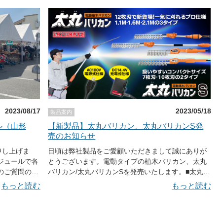
https://ni-co.jp/ec4/contact 電話でのお問い合わせ 電
 国際道工
ージをご覧ください。【概要】■太丸チェンソープロ
話：0794-82-1000 電話受付時間：8:00～12:00
場所：幕張メ
（2023年8月21日発売予定）バッテリー・充電器付
13:00～17:10 （日、祝、弊社休業日は除く）
葉市美浜区中瀬
定価69,960円（税込）本体のみ 定価50,050円（税
込） 注意！本商品は28.8Vバッテリー対応商品で
48回農業機
す。14.4Vバッテリーには接続できません。 ●本件に
ション（千葉
関するお問い合わせ メールでのお問い合わせ：
：00～15：
sales@ni-co.jp ホームページ内のお客様サポートか
らお問い合わせ頂けます。 https://ni-
：太田市リサ
co.jp/ec4/contact 電話でのお問い合わせ 電話：
さい） 時
0794-82-1000 電話受付時間：8:00～12:00 13:00～
17:10 （日、祝、弊社休業日は除く）
2023/08/17
2023/05/18
製品案内
家の店とまと
ル（山形
【新製品】太丸バリカン、太丸バリカンS発
-1） 時間：
売のお知らせ
店とまと 松川
申し上げま
日頃は弊社製品をご愛顧いただきまして誠にありが
7） 時間：
ジュールで各
とうございます。電動タイプの植木バリカン、太丸
バリカン/太丸バリカンSを発売いたします。■太丸バ
：ナンバ倉敷店
もございま
リカン広範囲を一気に刈れる12枚刃を装着。作業性
もっと読む
もっと読む
00～15：
すので、お近
と切れ味にこだわったプロ仕様の植木バリカンで
りください。
す。電源式・充電式の2仕様があり、長さもニーズに
ームページ内のお
が変動する場
合わせた3タイプをご用意しました。■太丸バリカン