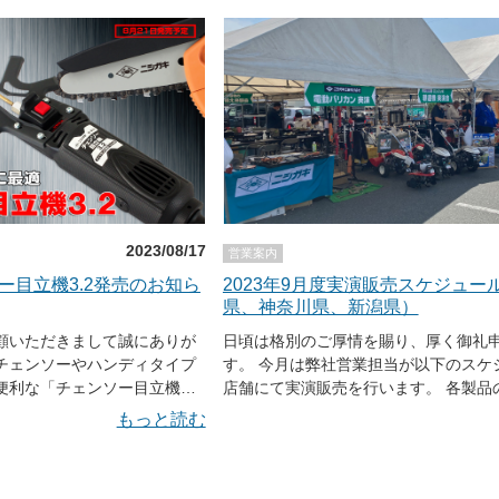
11日（水）～10月13日（金） 第13回
関するお問い
具・作業用品EXPO ツールジャパン 
せ：sales@ni-co.jp ホ
ッセ 5ホール【24-25】（千葉県千
サポートからお問い合わせ頂
2-1） 時間：10：00～17：00（予定） 10月19日
contact 電話でのお問い
（木）～10月21日（土） 全農千葉 第
械大展示会 場所：ロングウッドステー
:10 （日、祝、弊社休業日は除く）
県長生郡長柄町山之郷67-1） 時間：10
00（予定） 10月21日（金）～10月22日（土） 太田
マシンサービス ツールズフェア 場所
ーチパーク内（詳細は店舗にご確認くだ
間：10：00～15：00（予定） 10月26日（木） 農家
2023/08/17
営業案内
の店とまと 山形店 展示会 場所：農
ー目立機3.2発売のお知ら
2023年9月度実演販売スケジュー
山形店（長野県東筑摩郡山形村日向8040
県、神奈川県、新潟県）
10：00～15：00（予定） 10月27日（金） 農家の店
とまと 松川店 展示会 場所：農家の
顧いただきまして誠にありが
日頃は格別のご厚情を賜り、厚く御礼
店（長野県北安曇郡松川村板取5723-1
チェンソーやハンディタイプ
す。 今月は弊社営業担当が以下のスケ
10：00～15：00（予定） 10月28日（土）～10月29
便利な「チェンソー目立機
店舗にて実演販売を行います。 各製品のご質問の
日（日） ナンバ倉敷店 展示会 場所
チェンソーバーに目立てガイド
他、いち早く新製品を手に取れる場合
もっと読む
（岡山県倉敷市笹沖362-7） 時間：10：
イドするだけの簡単操作。高
す。 一般のお客様もご入場いただけま
00（予定） ●本件に関するお問い合わせ メールでの
力にすぐれ、短時間でチェン
くに足をお運びの際は、ぜひお立ち寄
お問い合わせ：sales@ni-co.jp ホ
ます。詳しくは、製品ページ
※天候や交通事情によりスケジュール