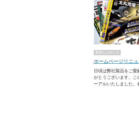
重要なお知らせ
ホームページリニュ
日頃は弊社製品をご愛
がとうございます。こ
ーアルいたしました。
お伝え出来る様にデザ
直し、さらにダウンロ
の追加などコンテンツ
またショッピングでは3
リティの強化、コンビ
心・便利にご利用いた
も多くの皆様にご利用
図り、内容の充実化を