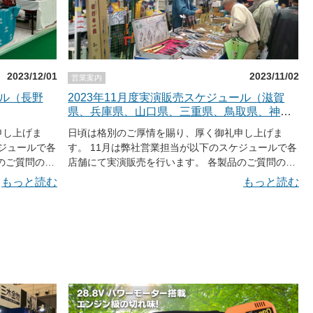
2023/12/01
2023/11/02
営業案内
ール（長野
2023年11月度実演販売スケジュール（滋賀
県、兵庫県、山口県、三重県、鳥取県、神奈
川県）
申し上げま
日頃は格別のご厚情を賜り、厚く御礼申し上げま
ケジュールで各
す。 11月は弊社営業担当が以下のスケジュールで各
店舗にて実演販売を行います。 各製品のご質問の
もございま
他、いち早く新製品を手に取れる場合もございま
もっと読む
もっと読む
すので、お近
す。 一般のお客様もご入場いただけますので、お近
りください。
くに足をお運びの際は、ぜひお立ち寄りください。
が変動する場
※天候や交通事情によりスケジュールが変動する場
ど、お越しの
合がございます。またご希望の商品など、お越しの
ご確認下さ
際は必ず事前に各店舗または弊社までご確認下さ
い。 ※スケジュール表は随時更新致します。 11月2
売会 場所：株
日（木）～11月4日（土） 第34回農業機械大展示会
野市立ケ花
場所：ドラゴンハット （滋賀県蒲生郡竜王町岡屋
8日
3333） 時間：10：00～15：00（予定） 11月4日